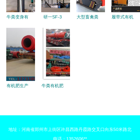
牛粪变身有
研一SF-3
大型畜禽粪
履带式有机
机肥 低成
有机肥生产
便翻抛机
肥翻抛机
本发酵生产
线 高效节
有机废弃物
骄顺快速发
线配置指南
能的翻堆机
好氧发酵的
酵条垛式履
助力绿色农
现代化利器
带翻堆机的
业
优势与应用
有机肥生产
牛粪有机肥
线翻堆机选
生产线设备
购指南 如
相关知识说
何找到可靠
明及其加工
厂家
工艺介绍
地址：河南省郑州市上街区许昌西路丹霞路交叉口向东50米路北
电话：1352606**