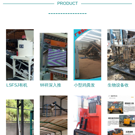
PRODUCT
----------------
LSFSJ有机
钟祥深入推
小型鸡粪发
生物设备收
肥药材渣立
进供给侧结
酵翻堆机
购报价 有
式粉碎机
构性改革
高效有机肥
机肥领域的
有机肥设备
引领磷化产
生产的得力
市场分析与
中的高效翻
业向绿色肥
助手
估值要素
堆利器
业转型升级