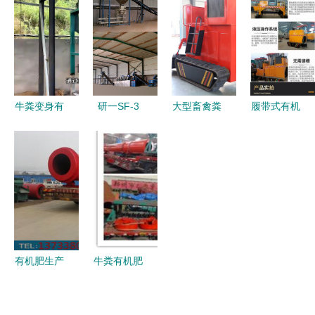
有机肥设备
引领磷化产
生产的得力
市场分析与
中的高效翻
业向绿色肥
助手
估值要素
堆利器
业转型升级
牛粪变身有
研一SF-3
大型畜禽粪
履带式有机
机肥 低成
有机肥生产
便翻抛机
肥翻抛机
本发酵生产
线 高效节
有机废弃物
骄顺快速发
线配置指南
能的翻堆机
好氧发酵的
酵条垛式履
助力绿色农
现代化利器
带翻堆机的
业
优势与应用
有机肥生产
牛粪有机肥
线翻堆机选
生产线设备
购指南 如
相关知识说