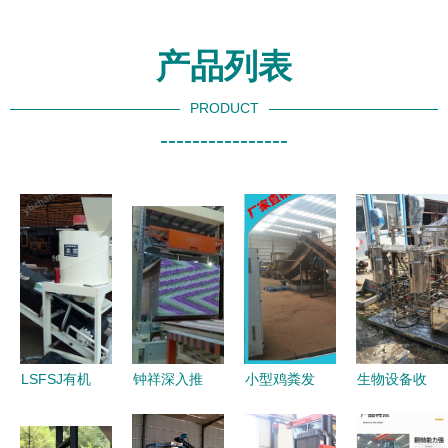
产品列表
PRODUCT
----------------
LSFSJ有机
钟祥深入推
小型鸡粪发
生物设备收
肥药材渣立
进供给侧结
酵翻堆机
购报价 有
式粉碎机
构性改革
高效有机肥
机肥领域的