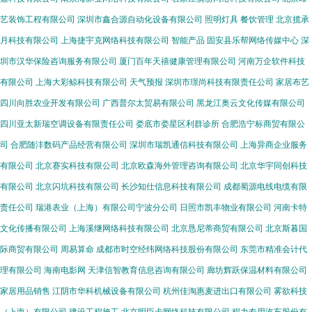
艺装饰工程有限公司
深圳市鑫合源自动化设备有限公司
照明灯具
餐饮管理
北京揽承
月科技有限公司
上海捷宇克网络科技有限公司
智能产品
固安县乐帮网络传媒中心
深
圳市汉华保险咨询服务有限公司
厦门百年天禧健康管理有限公司
河南万企软件科技
有限公司
上海大彩鲸科技有限公司
天气预报
深圳市璟尚科技有限责任公司
家居布艺
四川向胜农业开发有限公司
广西普尔太贸易有限公司
黑龙江奥云文化传媒有限公司
四川亚太新瑞空调设备有限责任公司
娄底市娄星区利群诊所
合肥浩宁标商贸有限公
司
合肥随沣数码产品经营有限公司
深圳市瑞凯通信科技有限公司
上海异商企业服务
有限公司
北京赛实科技有限公司
北京欧森海外管理咨询有限公司
北京华宇同创科技
有限公司
北京闪坑科技有限公司
长沙知仕信息科技有限公司
成都蜀源电线电缆有限
责任公司
瑞港表业（上海）有限公司宁波分公司
日照市凯丰物业有限公司
河南卡特
文化传播有限公司
上海溪继网络科技有限公司
北京恳尼蒂商贸有限公司
北京斯暮国
际商贸有限公司
周易算命
成都市时空经纬网络科技股份有限公司
东莞市精准会计代
理有限公司
海南电影网
天津信智教育信息咨询有限公司
廊坊辉跃保温材料有限公司
家居用品销售
江阴市华科机械设备有限公司
杭州佳淘惠麦进出口有限公司
雾欲科技