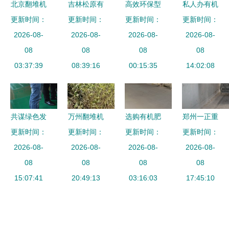
北京翻堆机
吉林松原有
高效环保型
私人办有机
的发展与应
更新时间：
机肥加工设
更新时间：
有机肥设备
更新时间：
肥厂需要多
更新时间：
2026-08-
用
备规格及选
2026-08-
助力绿色农
2026-08-
少钱？翻堆
2026-08-
08
型建议
08
业发展——
08
机设备成本
08
03:37:39
08:39:16
聚焦淄博颗
00:15:35
14:02:08
解析
粒有机肥与
禽畜废弃物
处理技术
共谋绿色发
万州翻堆机
选购有机肥
郑州一正重
更新时间：
展新篇章
更新时间：
热销欧盟
设备的原因
更新时间：
更新时间：
工机械 有
加蓬共和国
2026-08-
中国制造再
2026-08-
及其核心作
2026-08-
机肥设备与
2026-08-
驻华大使参
08
创海外佳绩
08
用解析
08
行走式翻堆
08
观天盛机械
15:07:41
20:49:13
03:16:03
机的创新解
17:45:10
翻堆机
决方案