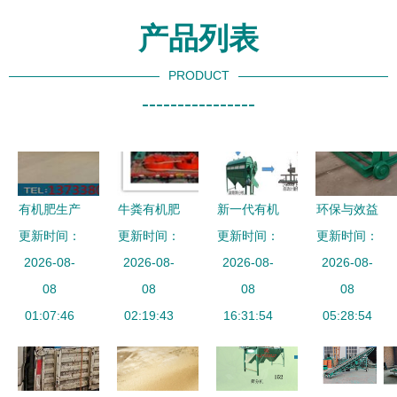
产品列表
PRODUCT
----------------
有机肥生产
牛粪有机肥
新一代有机
环保与效益
线翻堆机选
更新时间：
生产线设备
更新时间：
肥加工设备
更新时间：
更新时间：
并重 以猪
购指南 如
2026-08-
相关知识说
2026-08-
赋能绿色发
2026-08-
粪生产有机
2026-08-
何找到可靠
08
明及其加工
08
展 鸡粪有
08
肥设备和秸
08
01:07:46
厂家
工艺介绍
02:19:43
机肥设备选
16:31:54
秆粪便加工
05:28:54
购与翻堆机
方法全攻略
优势解析