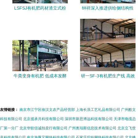
LSFSJ有机肥药材渣立式粉
钟祥深入推进供给侧结构性
碎机 有机肥设备中的高效翻
改革 引领磷化产业向绿色肥
堆利器
业转型升级
牛粪变身有机肥 低成本发酵
研一SF-3有机肥生产线 高效
生产线配置指南
节能的翻堆机助力绿色农业
友情链接：
南京市江宁区徐汉文农产品经营部
上海长浪工艺礼品有限公司
广州酷文
科技有限公司
北京揽承月科技有限公司
深圳市新思博远科技有限公司
天津市电缆总
厂第一分厂
北京华软信诚拍卖行有限公司
广州奥珀斯信息技术有限公司
北京立飞世
嘉科技有限公司
南京海豚宝网络科技有限公司
石家庄缤纷网络科技有限公司
北京峰